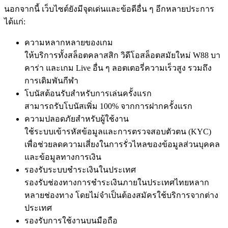
นอกจากนี้ เว็บไซต์ยังมีจุดเด่นและข้อดีอื่น ๆ อีกหลายประการ
ได้แก่:
ความหลากหลายของเกม
ให้บริการทั้งสล็อตคลาสสิก วิดีโอสล็อตสมัยใหม่ W88 บา
คาร่า และเกม Live อื่น ๆ ลอตเตอรี่ความเร็วสูง รวมถึง
การเดิมพันกีฬา
โบนัสต้อนรับสำหรับการเล่นครั้งแรก
สามารถรับโบนัสเพิ่ม 100% จากการฝากครั้งแรก
ความปลอดภัยสำหรับผู้ใช้งาน
ใช้ระบบเข้ารหัสข้อมูลและการตรวจสอบตัวตน (KYC)
เพื่อช่วยลดความเสี่ยงในการรั่วไหลของข้อมูลส่วนบุคคล
และข้อมูลทางการเงิน
รองรับระบบชำระเงินในประเทศ
รองรับช่องทางการชำระเงินภายในประเทศไทยหลาก
หลายช่องทาง โดยไม่จำเป็นต้องสมัครใช้บริการจากต่าง
ประเทศ
รองรับการใช้งานบนมือถือ