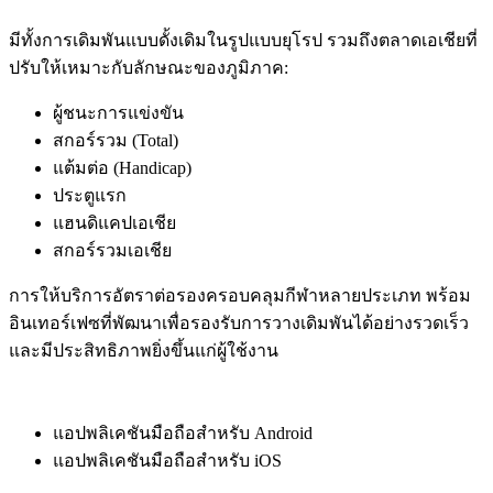
มีทั้งการเดิมพันแบบดั้งเดิมในรูปแบบยุโรป รวมถึงตลาดเอเชียที่
ปรับให้เหมาะกับลักษณะของภูมิภาค:
ผู้ชนะการแข่งขัน
สกอร์รวม (Total)
แต้มต่อ (Handicap)
ประตูแรก
แฮนดิแคปเอเชีย
สกอร์รวมเอเชีย
การให้บริการอัตราต่อรองครอบคลุมกีฬาหลายประเภท พร้อม
อินเทอร์เฟซที่พัฒนาเพื่อรองรับการวางเดิมพันได้อย่างรวดเร็ว
และมีประสิทธิภาพยิ่งขึ้นแก่ผู้ใช้งาน
แอปพลิเคชันมือถือสำหรับ Android
แอปพลิเคชันมือถือสำหรับ iOS