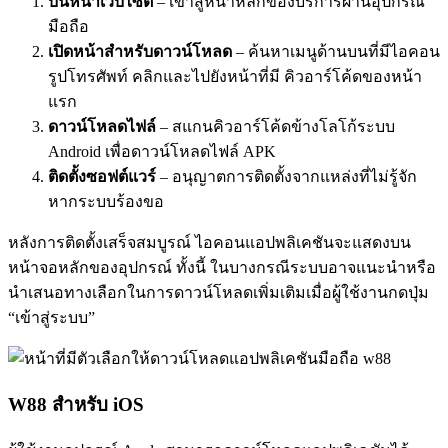
บนหน้าเว็บไซต์
– เข้าสู่หน้าหลักของบริการผ่านอุปกรณ์
มือถือ
เปิดหน้าสำหรับดาวน์โหลด
– ค้นหาเมนูด้านบนที่มีไอคอน
รูปโทรศัพท์ คลิกและไปยังหน้าที่มี คิวอาร์โค้ดของหน้า
แรก
ดาวน์โหลดไฟล์
– สแกนคิวอาร์โค้ดข้างโลโก้ระบบ
Android เพื่อดาวน์โหลดไฟล์ APK
ติดตั้งซอฟต์แวร์
– อนุญาตการติดตั้งจากแหล่งที่ไม่รู้จัก
หากระบบร้องขอ
หลังการติดตั้งเสร็จสมบูรณ์ ไอคอนแอปพลิเคชันจะแสดงบน
หน้าจอหลักของอุปกรณ์ ทั้งนี้ ในบางกรณีระบบอาจแนะนำหรือ
นำเสนอทางเลือกในการดาวน์โหลดเพิ่มเติมเมื่อผู้ใช้งานกดปุ่ม
“เข้าสู่ระบบ”
W88 สำหรับ iOS