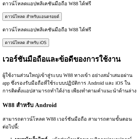
ดาวน์โหลดแอปพลิเคชันมือถือ W88 ได้ฟรี
ดาวน์โหลด
สำหรับแอนดรอยด์
ดาวน์โหลดแอปพลิเคชันมือถือ W88 ได้ฟรี
ดาวน์โหลด
สำหรับ iOS
เวอร์ชันมือถือและข้อดีของการใช้งาน
ผู้ใช้งานส่วนใหญ่เข้าสู่ระบบ W88 ทางเข้า อย่างสม่ำเสมอผ่าน
app ซึ่งรองรับมือถือที่ใช้ระบบปฏิบัติการ Android และ iOS ใน
การติดตั้งแอปสามารถทำได้ง่าย เพียงทำตามคำแนะนำด้านล่าง
W88 สำหรับ Android
สามารถดาวน์โหลด W88 เวอร์ชันมือถือ สามารถตามขั้นตอน
ต่อไปนี้: