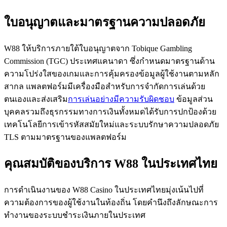
ใบอนุญาตและมาตรฐานความปลอดภัย
W88 ให้บริการภายใต้ใบอนุญาตจาก Tobique Gambling
Commission (TGC) ประเทศแคนาดา ซึ่งกำหนดมาตรฐานด้าน
ความโปร่งใสของเกมและการคุ้มครองข้อมูลผู้ใช้งานตามหลัก
สากล แพลตฟอร์มมีเครื่องมือสำหรับการจำกัดการเล่นด้วย
ตนเองและส่งเสริม
การเล่นอย่างมีความรับผิดชอบ
ข้อมูลส่วน
บุคคลรวมถึงธุรกรรมทางการเงินทั้งหมดได้รับการปกป้องด้วย
เทคโนโลยีการเข้ารหัสสมัยใหม่และระบบรักษาความปลอดภัย
TLS ตามมาตรฐานของแพลตฟอร์ม
คุณสมบัติของบริการ W88 ในประเทศไทย
การดำเนินงานของ W88 Casino ในประเทศไทยมุ่งเน้นไปที่
ความต้องการของผู้ใช้งานในท้องถิ่น โดยคำนึงถึงลักษณะการ
ทำงานของระบบชำระเงินภายในประเทศ