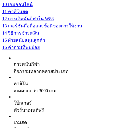
10
เกมออนไลน์
11
คาสิโนสด
12
การเดิมพันกีฬาใน W88
13
เวอร์ชันมือถือและข้อดีของการใช้งาน
14
วิธีการชำระเงิน
15
ฝ่ายสนับสนุนลูกค้า
16
คำถามที่พบบ่อย
การพนันกีฬา
กิจกรรมหลากหลายประเภท
คาสิโน
เกมมากกว่า 3000 เกม
โป๊กเกอร์
ทัวร์นาเมนต์ฟรี
เกมสด