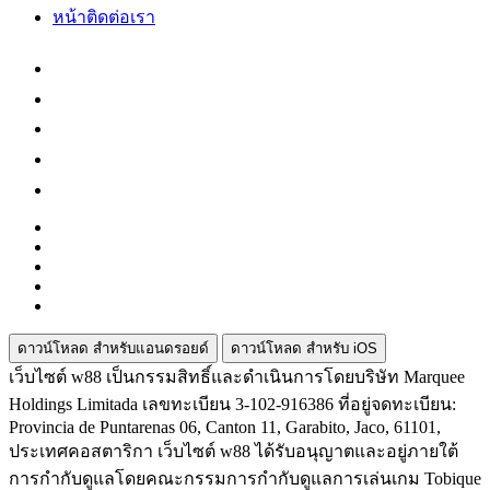
หน้าติดต่อเรา
ดาวน์โหลด
สำหรับแอนดรอยด์
ดาวน์โหลด
สำหรับ iOS
เว็บไซต์ w88 เป็นกรรมสิทธิ์และดำเนินการโดยบริษัท Marquee
Holdings Limitada เลขทะเบียน 3-102-916386 ที่อยู่จดทะเบียน:
Provincia de Puntarenas 06, Canton 11, Garabito, Jaco, 61101,
ประเทศคอสตาริกา เว็บไซต์ w88 ได้รับอนุญาตและอยู่ภายใต้
การกำกับดูแลโดยคณะกรรมการกำกับดูแลการเล่นเกม Tobique