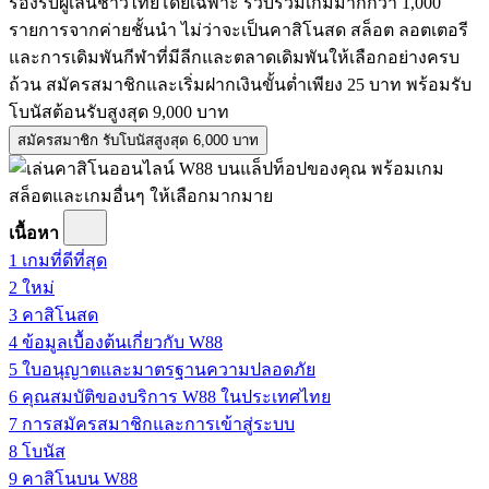
รองรับผู้เล่นชาวไทยโดยเฉพาะ รวบรวมเกมมากกว่า 1,000
รายการจากค่ายชั้นนำ ไม่ว่าจะเป็นคาสิโนสด สล็อต ลอตเตอรี
และการเดิมพันกีฬาที่มีลีกและตลาดเดิมพันให้เลือกอย่างครบ
ถ้วน สมัครสมาชิกและเริ่มฝากเงินขั้นต่ำเพียง 25 บาท พร้อมรับ
โบนัสต้อนรับสูงสุด 9,000 บาท
สมัครสมาชิก รับโบนัสสูงสุด 6,000 บาท
เนื้อหา
1
เกมที่ดีที่สุด
2
ใหม่
3
คาสิโนสด
4
ข้อมูลเบื้องต้นเกี่ยวกับ W88
5
ใบอนุญาตและมาตรฐานความปลอดภัย
6
คุณสมบัติของบริการ W88 ในประเทศไทย
7
การสมัครสมาชิกและการเข้าสู่ระบบ
8
โบนัส
9
คาสิโนบน W88