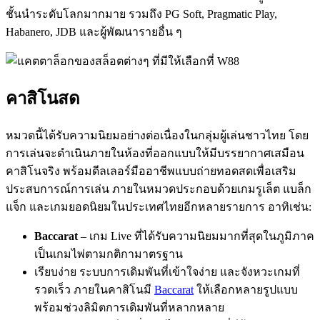
ชั้นนำระดับโลกมากมาย รวมถึง PG Soft, Pragmatic Play,
Habanero, JDB และผู้พัฒนารายอื่น ๆ
คาสิโนสด
หมวดนี้ได้รับความนิยมอย่างต่อเนื่องในกลุ่มผู้เล่นชาวไทย โดย
การเล่นจะดำเนินภายในห้องที่ออกแบบให้มีบรรยากาศเสมือน
คาสิโนจริง พร้อมดีลเลอร์มืออาชีพแบบถ่ายทอดสดเพื่อเสริม
ประสบการณ์การเล่น ภายในหมวดประกอบด้วยเกมรูเล็ต แบล็ก
แจ็ก และเกมยอดนิยมในประเทศไทยอีกหลายรายการ อาทิเช่น:
Baccarat
– เกม Live ที่ได้รับความนิยมมากที่สุดในภูมิภาค
เป็นเกมไพ่ตามกติกามาตรฐาน
เรียบง่าย ระบบการเดิมพันที่เข้าใจง่าย และจังหวะเกมที่
รวดเร็ว ภายในคาสิโนมี
Baccarat
ให้เลือกหลายรูปแบบ
พร้อมช่วงลิมิตการเดิมพันที่หลากหลาย