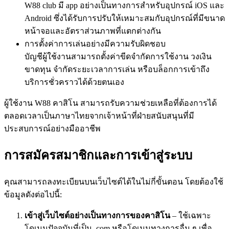
W88 club มี app อย่างเป็นทางการสำหรับอุปกรณ์ iOS และ
Android ซึ่งได้รับการปรับให้เหมาะสมกับอุปกรณ์ที่มีขนาด
หน้าจอและอัตราส่วนภาพที่แตกต่างกัน
การตั้งค่าการเล่นอย่างมีความรับผิดชอบ
บัญชีผู้ใช้งานสามารถตั้งค่าขีดจำกัดการใช้งาน วงเงิน
ขาดทุน จำกัดระยะเวลาการเล่น หรือบล็อกการเข้าถึง
บริการชั่วคราวได้ด้วยตนเอง
ผู้ใช้งาน W88 คาสิโน สามารถรับความช่วยเหลือที่ต้องการได้
ตลอดเวลาเป็นภาษาไทยจากเจ้าหน้าที่ฝ่ายสนับสนุนที่มี
ประสบการณ์อย่างมืออาชีพ
การสมัครสมาชิกและการเข้าสู่ระบบ
คุณสามารถลงทะเบียนบนเว็บไซต์ได้ในไม่กี่ขั้นตอน โดยต้องใช้
ข้อมูลดังต่อไปนี้:
เข้าสู่เว็บไซต์อย่างเป็นทางการของคาสิโน
– ใช้เฉพาะ
โดเมนปัจจุบันที่เป็น .com หรือโดเมนทางการอื่น ๆ เพื่อ